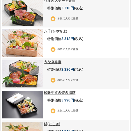
うなぎステーキ弁当
特別価格
3,310円
(税込)
八千代(やちよ)
特別価格
3,318円
(税込)
うなぎ弁当
特別価格
3,380円
(税込)
松阪牛すき焼き御膳
特別価格
3,990円
(税込)
錦(にしき)