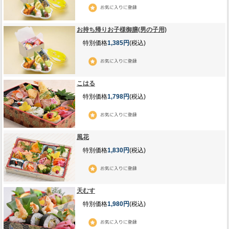
お持ち帰りお子様御膳(男の子用)
特別価格
1,385円
(税込)
こはる
特別価格
1,798円
(税込)
風花
特別価格
1,830円
(税込)
天むす
特別価格
1,980円
(税込)