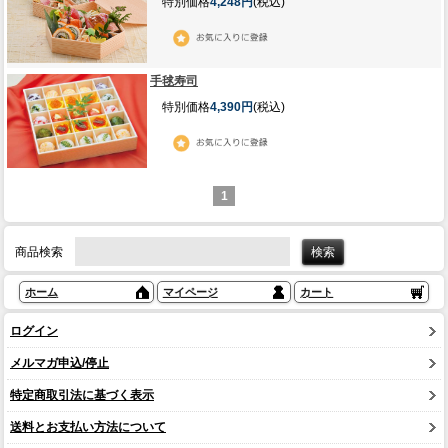
特別価格
4,248円
(税込)
手毬寿司
特別価格
4,390円
(税込)
1
商品検索
ホーム
マイページ
カート
ログイン
メルマガ申込/停止
特定商取引法に基づく表示
送料とお支払い方法について