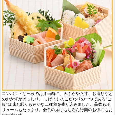
コンパクトな三段のお弁当箱に、天ぷらや八寸、お造りなど
のおかずがぎっしり。 しげよしのこだわりの一つである"ご
飯"は味も彩りも豊かな二種類を盛り込みました。品数もボ
リュームもたっぷり。会食の席はもちろん行楽のお供にもお