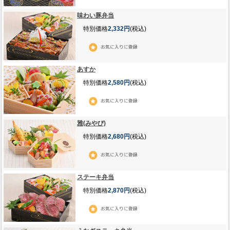
味わい豚弁当
特別価格
2,332円
(税込)
あすか
特別価格
2,580円
(税込)
雅(みやび)
特別価格
2,680円
(税込)
ステーキ弁当
特別価格
2,870円
(税込)