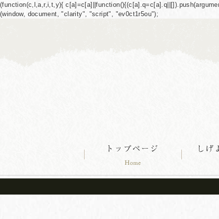
(function(c,l,a,r,i,t,y){ c[a]=c[a]||function(){(c[a].q=c[a].q||[]).push(ar
(window, document, "clarity", "script", "ev0ct1r5ou");