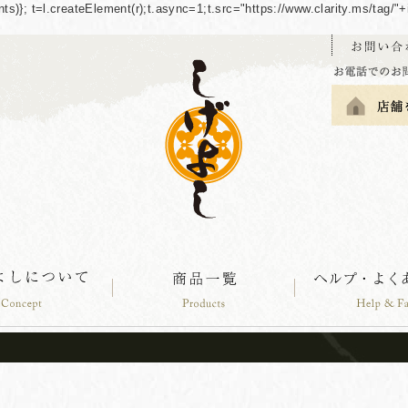
guments)}; t=l.createElement(r);t.async=1;t.src="https://www.clarity.ms/tag