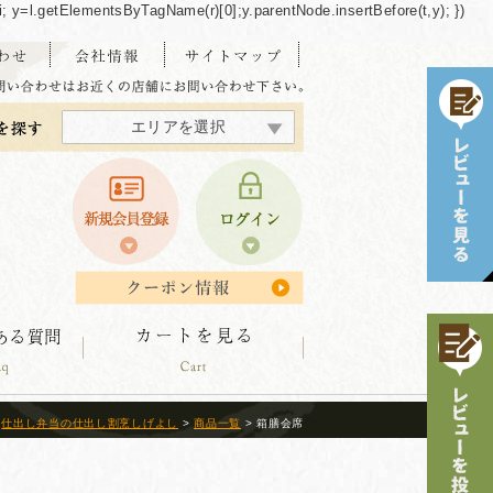
/"+i; y=l.getElementsByTagName(r)[0];y.parentNode.insertBefore(t,y); })
エリアを選択
東海・北陸エリア
北海道エリア
中四国エリア
東北エリア
関東エリア
関西エリア
九州エリア
沖縄エリア
仕出し弁当の仕出し割烹しげよし
>
商品一覧
> 箱膳会席