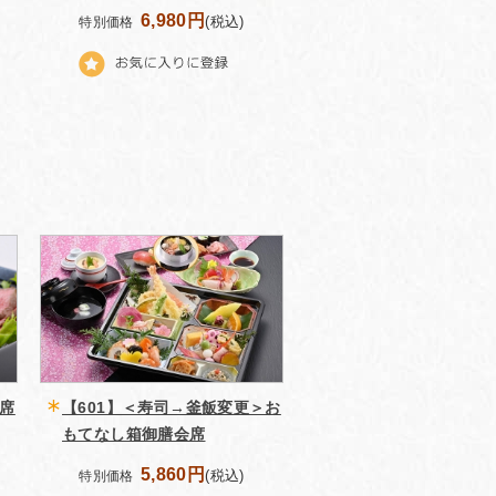
6,980円
(税込)
特別価格
会席
【601】＜寿司→釜飯変更＞お
もてなし箱御膳会席
5,860円
(税込)
特別価格