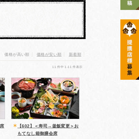
価格が高い順
価格が安い順
新着順
11 件中 1-11 件表示
会席
【602】＜寿司→釜飯変更＞お
もてなし箱御膳会席