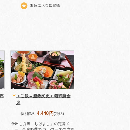
会席
＜ご飯→釜飯変更＞箱御膳会
席
4,440円
(税込)
特別価格
仕出し弁当「しげよし」の定番メニ
ュー。会席料理の フルコースの内容