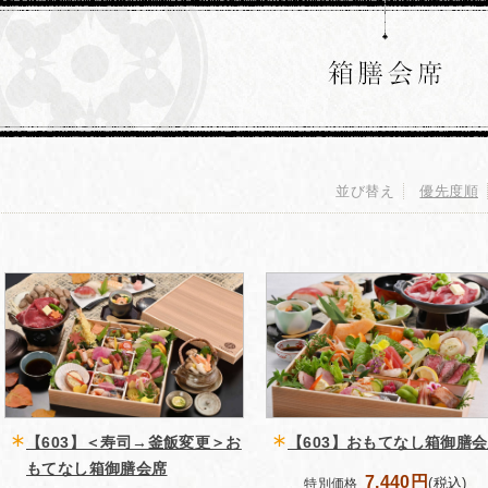
並び替え
優先度順
【603】＜寿司→釜飯変更＞お
【603】おもてなし箱御膳
もてなし箱御膳会席
7,440円
(税込)
特別価格