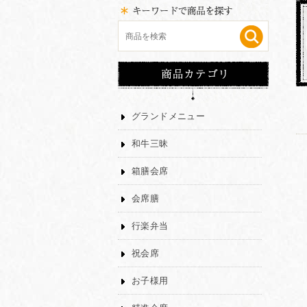
グランドメニュー
和牛三昧
箱膳会席
会席膳
行楽弁当
祝会席
お子様用