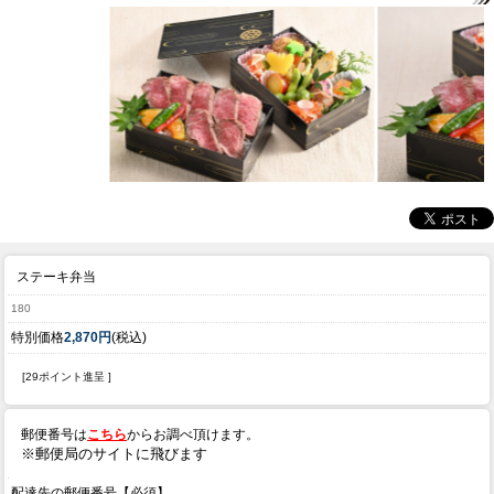
ステーキ弁当
180
特別価格
2,870円
(税込)
[29ポイント進呈 ]
郵便番号は
こちら
からお調べ頂けます。
※郵便局のサイトに飛びます
配達先の郵便番号【必須】