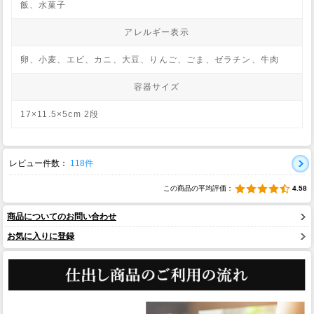
飯、水菓子
アレルギー表示
卵、小麦、エビ、カニ、大豆、りんご、ごま、ゼラチン、牛肉
容器サイズ
17×11.5×5cm 2段
レビュー件数：
118件
この商品の平均評価：
4.58
商品についてのお問い合わせ
お気に入りに登録