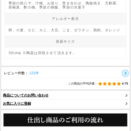
季節の焼八寸、汁物、お造り、焚き合わせ、陶板焼き、天麩羅、
茶碗蒸、酢の物、季節の御飯、季節の水菓子
アレルギー表示
卵、小麦、エビ、カニ、大豆、ごま、ゼラチン、鶏肉、オレンジ
容器サイズ
30cmφ ※陶器は回収させて頂きます。
レビュー件数：
122件
この商品の平均評価：
4.75
商品についてのお問い合わせ
お気に入りに登録