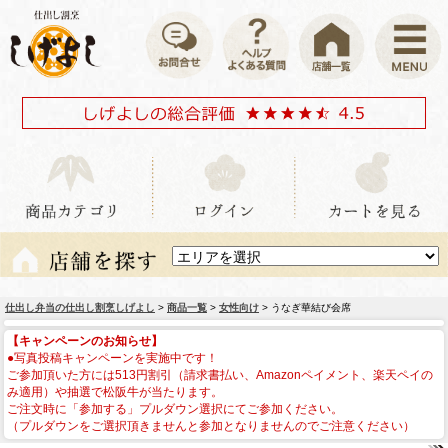
仕出し弁当の仕出し割烹しげよし
>
商品一覧
>
女性向け
> うなぎ華結び会席
【キャンペーンのお知らせ】
●写真投稿キャンペーンを実施中です！
ご参加頂いた方には513円割引（請求書払い、Amazonペイメント、楽天ペイの
み適用）や抽選で松阪牛が当たります。
ご注文時に「参加する」プルダウン選択にてご参加ください。
（プルダウンをご選択頂きませんと参加となりませんのでご注意ください）