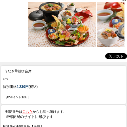
うなぎ華結び会席
205
特別価格
4,230円
(税込)
[42ポイント進呈 ]
郵便番号は
こちら
からお調べ頂けます。
※郵便局のサイトに飛びます
配達先の郵便番号【必須】