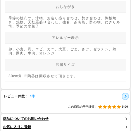
おしながき
季節の焼八寸、汁物、お造り盛り合わせ、焚き合わせ、陶板焼
き、焼物、天麩羅盛り合わせ、強肴、茶碗蒸、酢の物、にぎり寿
司、季節の水菓子
アレルギー表示
卵、小麦、乳、エビ、カニ、大豆、ごま、さけ、ゼラチン、鶏
肉、豚肉、牛肉、オレンジ
容器サイズ
30cm角 ※陶器は回収させて頂きます。
レビュー件数：
7件
この商品の平均評価：
5.00
商品についてのお問い合わせ
お気に入りに登録