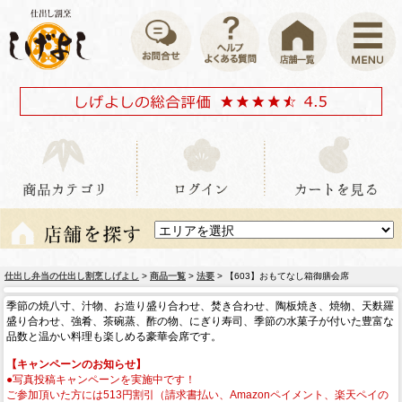
仕出し弁当の仕出し割烹しげよし
>
商品一覧
>
法要
> 【603】おもてなし箱御膳会席
季節の焼八寸、汁物、お造り盛り合わせ、焚き合わせ、陶板焼き、焼物、天麩羅
盛り合わせ、強肴、茶碗蒸、酢の物、にぎり寿司、季節の水菓子が付いた豊富な
品数と温かい料理も楽しめる豪華会席です。
【キャンペーンのお知らせ】
●写真投稿キャンペーンを実施中です！
ご参加頂いた方には513円割引（請求書払い、Amazonペイメント、楽天ペイの