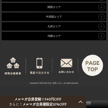
関西エリア
中四国エリア
九州エリア
沖縄エリア
Copyright © 2005-2016 仕出し割烹しげよし All rights reserved.
メルマガ会員登録
で
540円OFF
さらに！
メルマガ会員様限定10%OFF
このページをPC用に切り替え