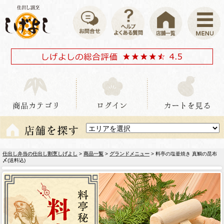
仕出し弁当の仕出し割烹しげよし
>
商品一覧
>
グランドメニュー
> 料亭の塩釜焼き 真鯛の昆布
〆(送料込)