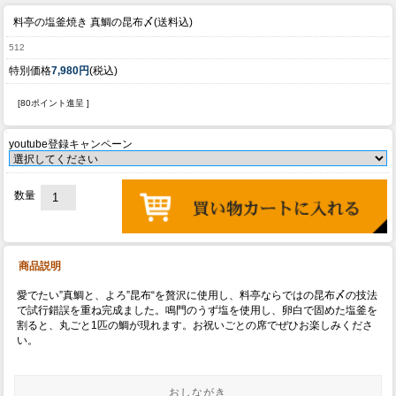
料亭の塩釜焼き 真鯛の昆布〆(送料込)
512
特別価格
7,980円
(税込)
[80ポイント進呈 ]
youtube登録キャンペーン
数量
商品説明
愛でたい”真鯛と、よろ”昆布“を贅沢に使用し、料亭ならではの昆布〆の技法
で試行錯誤を重ね完成ました。鳴門のうず塩を使用し、卵白で固めた塩釜を
割ると、丸ごと1匹の鯛が現れます。お祝いごとの席でぜひお楽しみくださ
い。
おしながき