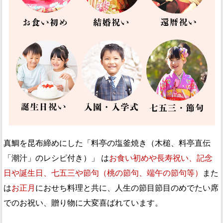
真鯛を昆布締めにした「料亭の塩釜焼き（木槌、料亭直伝
「潮汁」のレシピ付き）」 は
お食い初めや長寿祝い、記念
日や誕生日、七五三や節句（桃の節句、端午の節句等）
また
は
お正月
におせち料理と共に、人生の節目節目のめでたい席
でのお祝い、贈り物に大変喜ばれています。