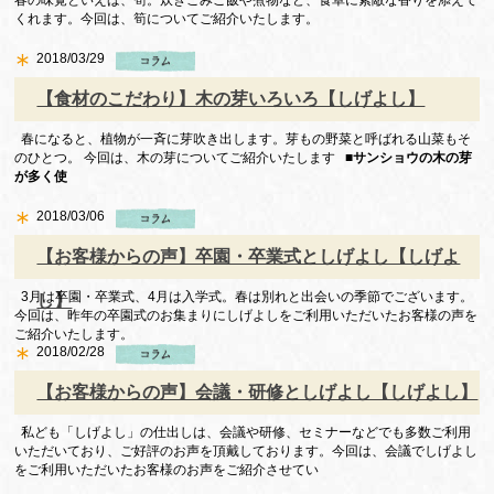
春の味覚といえば、筍。炊きこみご飯や煮物など、食卓に素敵な香りを添えて
くれます。今回は、筍についてご紹介いたします。
2018/03/29
【食材のこだわり】木の芽いろいろ【しげよし】
春になると、植物が一斉に芽吹き出します。芽もの野菜と呼ばれる山菜もそ
のひとつ。 今回は、木の芽についてご紹介いたします
■サンショウの木の芽
が多く使
2018/03/06
【お客様からの声】卒園・卒業式としげよし【しげよ
3月は卒園・卒業式、4月は入学式。春は別れと出会いの季節でございます。
し】
今回は、昨年の卒園式のお集まりにしげよしをご利用いただいたお客様の声を
ご紹介いたします。
2018/02/28
【お客様からの声】会議・研修としげよし【しげよし】
私ども「しげよし」の仕出しは、会議や研修、セミナーなどでも多数ご利用
いただいており、ご好評のお声を頂戴しております。今回は、会議でしげよし
をご利用いただいたお客様のお声をご紹介させてい