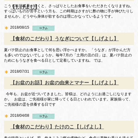
こうも毎日猛暑が続くと、さっぱりとしたお食事をいただきたくなりますね。
【しげよし】
すっぱいものが苦手という方も、この時期はさすがに酢の物に手が伸びたりし
ませんか。どうやら身体が欲するのは理にかなっているようです。
2018/08/15
【食材のこだわり】うなぎについて【しげよし】
夏バテ防止のお食事として何を思い浮かべますか。 「うなぎ」が浮かんだ方
も多いのではないでしょうか。毎年7月の「土用の丑の日」は、夏バテ防止の
ためにもうなぎを食べる日として定着していますね。 では、
2018/07/31
【お盆のお話】お盆の由来とマナー【しげよし】
今年も、お盆が近づいてきました。皆様は、どのようにお過ごしになります
か。 お盆は、ご先祖様が家に帰ってくる日といわれています。家族揃って、
ご先祖様の霊を供養する日です
2018/04/08
【食材のこだわり】たけのこ【しげよし】