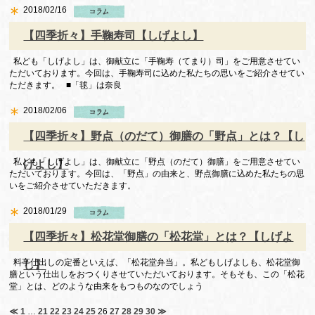
2018/02/16
【四季折々】手鞠寿司【しげよし】
私ども「しげよし」は、御献立に「手鞠寿（てまり）司」をご用意させてい
ただいております。今回は、手鞠寿司に込めた私たちの思いをご紹介させてい
ただきます。 ■「毬」は奈良
2018/02/06
【四季折々】野点（のだて）御膳の「野点」とは？【し
私ども「しげよし」は、御献立に「野点（のだて）御膳」をご用意させてい
げよし】
ただいております。今回は、「野点」の由来と、野点御膳に込めた私たちの思
いをご紹介させていただきます。
2018/01/29
【四季折々】松花堂御膳の「松花堂」とは？【しげよ
料亭仕出しの定番といえば、「松花堂弁当」。私どもしげよしも、松花堂御
し】
膳という仕出しをおつくりさせていただいております。そもそも、この「松花
堂」とは、どのような由来をもつものなのでしょう
≪
1
…
21
22
23
24
25
26
27
28
29
30
≫