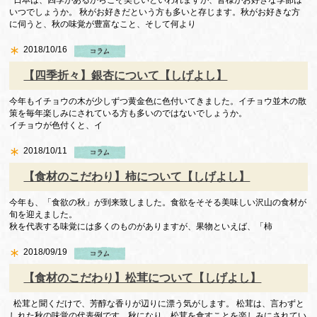
日本は、四季があるからこそ美しいといわれますが、皆様がお好きな季節は
いつでしょうか。 秋がお好きだという方も多いと存じます。秋がお好きな方
に伺うと、秋の味覚が豊富なこと、そして何より
2018/10/16
【四季折々】銀杏について【しげよし】
今年もイチョウの木が少しずつ黄金色に色付いてきました。イチョウ並木の散
策を毎年楽しみにされている方も多いのではないでしょうか。
イチョウが色付くと、イ
2018/10/11
【食材のこだわり】柿について【しげよし】
今年も、「食欲の秋」が到来致しました。食欲をそそる美味しい沢山の食材が
旬を迎えました。
秋を代表する味覚には多くのものがありますが、果物といえば、「柿
2018/09/19
【食材のこだわり】松茸について【しげよし】
松茸と聞くだけで、芳醇な香りが辺りに漂う気がします。 松茸は、言わずと
しれた秋の味覚の代表例です。秋になり、松茸を食すことを楽しみにされてい