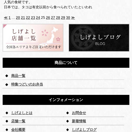
人気の食材です。
日本では、タコは有史以前から食べられていたといわれ
≪
1
…
20
21
22
23
24
25
26
27
28
29
30
≫
商品について
商品一覧
特集つどいのお弁当
インフォメーション
しげよしとは
お問合せ
店舗一覧
新着情報
会社概要
しげよしブログ